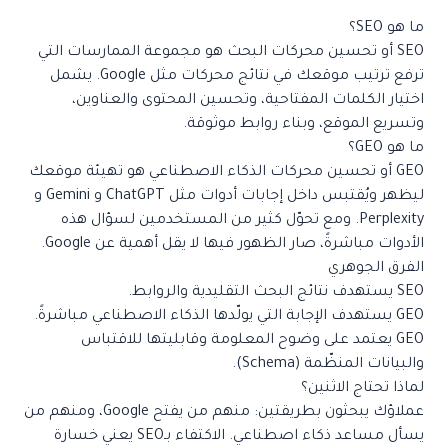
ما هو SEO؟
SEO أو تحسين محركات البحث هو مجموعة الممارسات التي
ترفع ترتيب موقعك في نتائج محركات مثل Google. يشمل
اختيار الكلمات المفتاحية، وتحسين المحتوى والعناوين،
وتسريع الموقع، وبناء روابط موثوقة.
ما هو GEO؟
GEO أو تحسين محركات الذكاء الاصطناعي هو تهيئة موقعك
ليظهر ويُقتبس داخل إجابات أدوات مثل ChatGPT و Gemini و
Perplexity. ومع تحوّل كثير من المستخدمين لسؤال هذه
الأدوات مباشرةً، صار الظهور فيها لا يقل أهمية عن Google.
الفرق الجوهري
SEO يستهدف نتائج البحث التقليدية والروابط.
GEO يستهدف الإجابة التي يولّدها الذكاء الاصطناعي مباشرةً.
GEO يعتمد على وضوح المعلومة وقابليتها للاقتباس
والبيانات المنظّمة (Schema).
لماذا تحتاج الاثنين؟
عملاؤك يبحثون بطريقتين: منهم من يفتح Google، ومنهم من
يسأل مساعد ذكاء اصطناعي. الاكتفاء بـSEO يعني خسارة