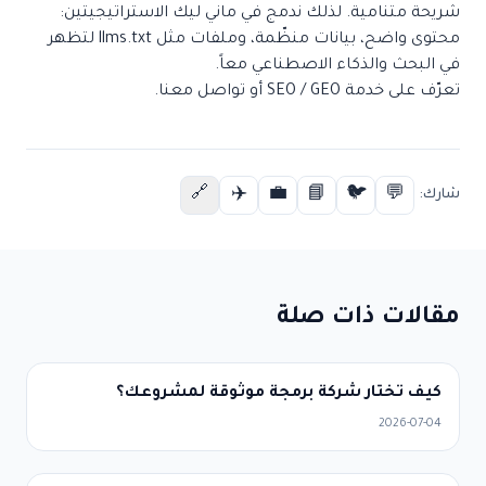
شريحة متنامية. لذلك ندمج في ماني ليك الاستراتيجيتين:
محتوى واضح، بيانات منظّمة، وملفات مثل llms.txt لتظهر
في البحث والذكاء الاصطناعي معاً.
تعرّف على خدمة SEO / GEO
أو
تواصل معنا
.
✈️
💼
📘
🐦
💬
🔗
شارك:
مقالات ذات صلة
كيف تختار شركة برمجة موثوقة لمشروعك؟
2026-07-04