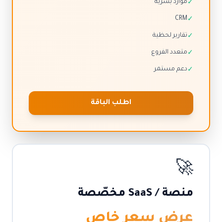
موارد بشرية
✓
CRM
✓
تقارير لحظية
✓
متعدد الفروع
✓
دعم مستمر
✓
اطلب الباقة
🚀
منصة / SaaS مخصّصة
عرض سعر خاص