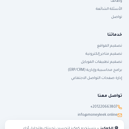
وظائف
الأسئلة الشائعة
تواصل
خدماتنا
تصميم المواقع
تصميم متاجر إلكترونية
تصميم تطبيقات الموبايل
برامج محاسبية وإدارية (ERP/CRM)
إدارة صفحات التواصل الاجتماعي
تواصل معنا
+201220663807
info@moneyleek.online
٢ شارع النحاس، طنطا، الغربية، مصر
🍪 الكوكيز
— بنستخدم كوكيز لتحسين تجربتك ولتحليل أداء