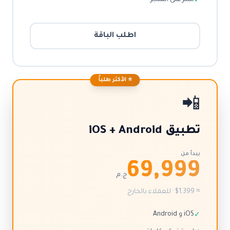
نشر على المتجر
✓
اطلب الباقة
⭐ الأكثر طلباً
📲
تطبيق iOS + Android
يبدأ من
69,999
ج.م
≈ $1,399 · للعملاء بالخارج
iOS و Android
✓