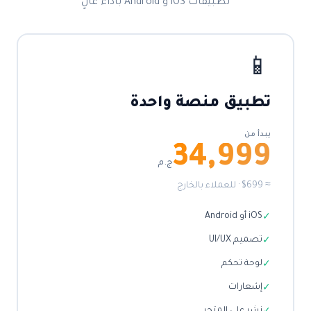
تطبيقات iOS و Android بأداء عالٍ
📱
تطبيق منصة واحدة
يبدأ من
34,999
ج.م
≈ $699 · للعملاء بالخارج
iOS أو Android
✓
تصميم UI/UX
✓
لوحة تحكم
✓
إشعارات
✓