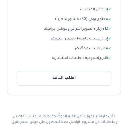
إدارة كل المنصات
✓
محتوى يومي (30+ منشور شهرياً)
✓
12+ ريلز + تصوير احترافي وموشن جرافيك
✓
إدارة إعلانات كاملة + تحسين مستمر
✓
مدير حساب مخصّص
✓
تقارير أسبوعية + جلسات استشارية
✓
اطلب الباقة
الأسعار تقديرية وتبدأ من القيم الموضّحة، وتختلف حسب تفاصيل
ومتطلبات كل مشروع. تواصل معنا للحصول على عرض سعر دقيق.