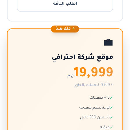
اطلب الباقة
⭐ الأكثر طلباً
💼
موقع شركة احترافي
19,999
ج.م
≈ $399 · للعملاء بالخارج
10+ صفحات
✓
لوحة تحكم متقدمة
✓
تحسين SEO كامل
✓
مدوّنة
✓