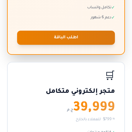
تكامل واتساب
✓
دعم 6 شهور
✓
اطلب الباقة
🛒
متجر إلكتروني متكامل
39,999
ج.م
≈ $799 · للعملاء بالخارج