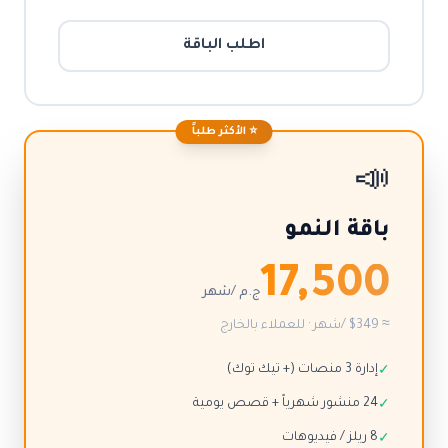
اطلب الباقة
⭐ الأكثر طلباً
📣
باقة النمو
17,500
ج.م /شهر
≈ $349 /شهر · للعملاء بالخارج
إدارة 3 منصات (+ تيك توك)
✓
24 منشور شهرياً + قصص يومية
✓
8 ريلز / فيديوهات
✓