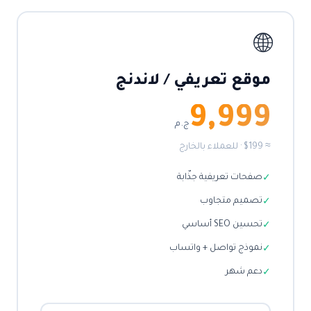
🌐
موقع تعريفي / لاندنج
9,999
ج.م
≈ $199 · للعملاء بالخارج
صفحات تعريفية جذّابة
✓
تصميم متجاوب
✓
تحسين SEO أساسي
✓
نموذج تواصل + واتساب
✓
دعم شهر
✓