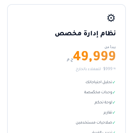
⚙️
نظام إدارة مخصص
يبدأ من
49,999
ج.م
≈ $999 · للعملاء بالخارج
تحليل احتياجاتك
✓
وحدات مخصّصة
✓
لوحة تحكم
✓
تقارير
✓
صلاحيات مستخدمين
✓