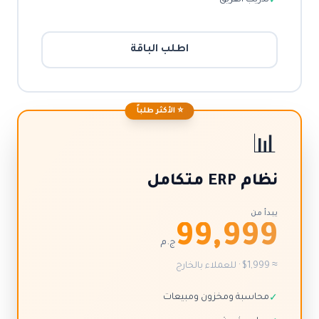
تدريب الفريق
✓
اطلب الباقة
⭐ الأكثر طلباً
📊
نظام ERP متكامل
يبدأ من
99,999
ج.م
≈ $1,999 · للعملاء بالخارج
محاسبة ومخزون ومبيعات
✓