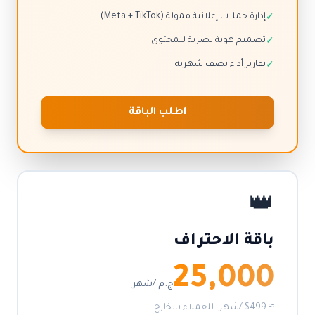
إدارة حملات إعلانية ممولة (Meta + TikTok)
✓
تصميم هوية بصرية للمحتوى
✓
تقارير أداء نصف شهرية
✓
اطلب الباقة
👑
باقة الاحتراف
25,000
ج.م /شهر
≈ $499 /شهر · للعملاء بالخارج