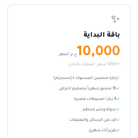
✨
باقة البداية
10,000
ج.م /شهر
≈ $199 /شهر · للعملاء بالخارج
إدارة منصتين (فيسبوك + إنستجرام)
✓
16 منشور شهرياً بتصميم احترافي
✓
4 ريلز / فيديوهات قصيرة
✓
جدولة ونشر منتظم
✓
الرد على الرسائل والتعليقات
✓
تقرير أداء شهري
✓