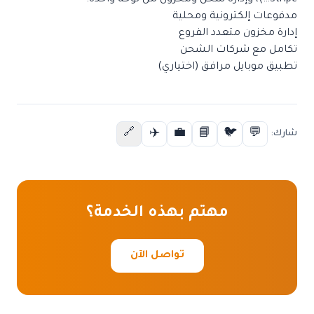
Stripe…)، وإدارة شحن ومخزون من لوحة واحدة.
مدفوعات إلكترونية ومحلية
إدارة مخزون متعدد الفروع
تكامل مع شركات الشحن
تطبيق موبايل مرافق (اختياري)
✈️
💼
📘
🐦
💬
🔗
شارك:
مهتم بهذه الخدمة؟
تواصل الآن