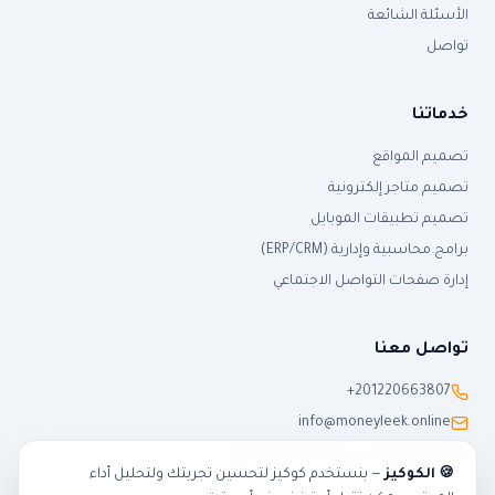
الأسئلة الشائعة
تواصل
خدماتنا
تصميم المواقع
تصميم متاجر إلكترونية
تصميم تطبيقات الموبايل
برامج محاسبية وإدارية (ERP/CRM)
إدارة صفحات التواصل الاجتماعي
تواصل معنا
+201220663807
info@moneyleek.online
٢ شارع النحاس، طنطا، الغربية، مصر
🍪 الكوكيز
— بنستخدم كوكيز لتحسين تجربتك ولتحليل أداء