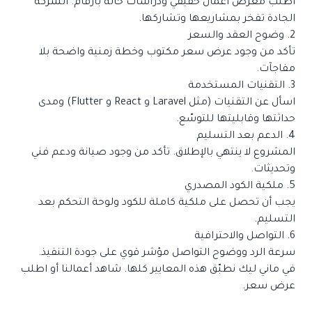
اطلب معرض أعمال حقيقي ودراسات حالة بأرقام. الشركة
الجادة تفخر بمشاريعها وتشاركها.
2. وضوح العقد والسعر
تأكد من وجود عرض سعر مكتوب وخطة زمنية واضحة بلا
مفاجآت.
3. التقنيات المستخدمة
اسأل عن التقنيات (مثل Laravel و React و Flutter) ومدى
حداثتها وقابليتها للتوسّع.
4. الدعم بعد التسليم
المشروع لا ينتهي بالإطلاق. تأكد من وجود صيانة ودعم فني
وتحديثات.
5. ملكية الكود المصدري
يجب أن تحصل على ملكية كاملة للكود ولوحة التحكم بعد
التسليم.
6. التواصل والاحترافية
سرعة الرد ووضوح التواصل مؤشر قوي على جودة التنفيذ.
في ماني ليك نطبّق هذه المعايير كلها.
شاهد أعمالنا
أو
اطلب
عرض سعر
.