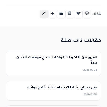
✈️
💼
📘
🐦
💬
🔗
شارك:
مقالات ذات صلة
الفرق بين SEO و GEO ولماذا يحتاج موقعك الاثنين
معاً
2026-07-06
متى يحتاج نشاطك نظام ERP؟ وأهم فوائده
2026-07-02