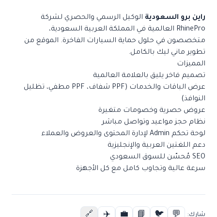
راين برو السعودية
الوكيل الرسمي والحصري لشركة
RhinePro العالمية في المملكة العربية السعودية،
متخصصون في حلول حماية السيارات الفاخرة. الموقع من
تطوير ماني ليك بالكامل.
المميزات
تصميم فاخر يليق بالعلامة العالمية
عرض الباقات والخدمات (PPF شفاف، PPF مطفي، تظليل
النوافذ)
عروض حصرية وخصومات متغيرة
نظام حجز مواعيد وتواصل مباشر
لوحة تحكم Admin لإدارة المحتوى والعروض والعملاء
دعم اللغتين العربية والإنجليزية
SEO مُحسّن للسوق السعودي
سرعة عالية وتجاوب كامل مع كل الأجهزة
✈️
💼
📘
🐦
💬
🔗
شارك: