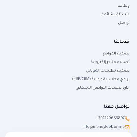
وظائف
الأسئلة الشائعة
تواصل
خدماتنا
تصميم المواقع
تصميم متاجر إلكترونية
تصميم تطبيقات الموبايل
برامج محاسبية وإدارية (ERP/CRM)
إدارة صفحات التواصل الاجتماعي
تواصل معنا
+201220663807
info@moneyleek.online
٢ شارع النحاس، طنطا، الغربية، مصر