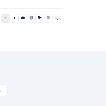
✈️
💼
📘
🐦
💬
🔗
شارك: