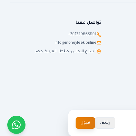
تواصل معنا
+201220663807
info@moneyleek.online
٢ شارع النحاس، طنطا، الغربية، مصر
رفض
قبول