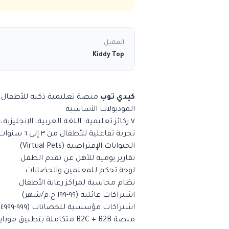
العميل
Kiddy Top
كيدي توب
منصة تعليمية ذكية للأطفال 
الموديولات الأساسية
٧ ركائز تعليمية: اللغة العربية، الإنجليزية، الرياضيات، القرآن، القصص، العلوم، والقيم
تجربة تفاعلية للأطفال من ٣ إلى ٦ سنوات
الحيوانات الإفتراضية (Virtual Pets)
تقارير يومية للأهل عن تقدم الطفل
لوحة تحكم للمعلمين والحضانات
نظام محاسبة لمراكز رعاية الأطفال
اشتراكات عائلية (٩٩-١٩٩ ج.م/شهر)
اشتراكات مؤسسية للحضانات (٩٩٩-٤٩٩٩ ج.م/شهر)
منصة B2C + B2B متكاملة بتطبيق موبايل ولوحة تحكم ويب.