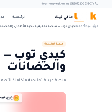
✉️ info@moneyleek.online
📞 +201220663807
ماني ليك
الرئيسية
من 
الرئيسية
‹
أعمالنا
‹
كيدي توب — منصة تعليمية ذكية للأطفال والحضانا
منصة تعليمية
كيدي توب — م
والحضانات
منصة عربية تعليمية متكاملة للأطفال من ٣ إلى ٦ سنوات، مكوّنة من ٧ ركائز تعليمية مع نظام 