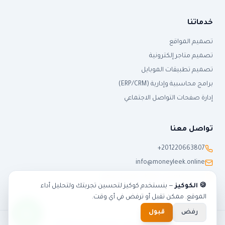
خدماتنا
تصميم المواقع
تصميم متاجر إلكترونية
تصميم تطبيقات الموبايل
برامج محاسبية وإدارية (ERP/CRM)
إدارة صفحات التواصل الاجتماعي
تواصل معنا
+201220663807
info@moneyleek.online
٢ شارع النحاس، طنطا، الغربية، مصر
🍪 الكوكيز
— بنستخدم كوكيز لتحسين تجربتك ولتحليل أداء
الموقع. ممكن تقبل أو ترفض في أي وقت.
رفض
قبول