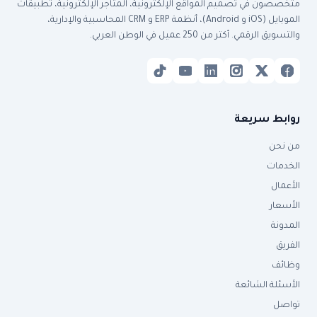
متخصصون في تصميم المواقع الإلكترونية، المتاجر الإلكترونية، تطبيقات
الموبايل (iOS و Android)، أنظمة ERP و CRM المحاسبية والإدارية،
والتسويق الرقمي. أكتر من 250 عميل في الوطن العربي.
روابط سريعة
من نحن
الخدمات
الأعمال
الأسعار
المدونة
الفريق
وظائف
الأسئلة الشائعة
تواصل